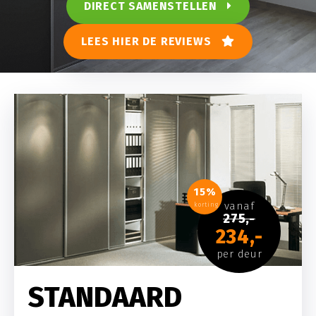
DIRECT SAMENSTELLEN
LEES HIER DE REVIEWS
15%
vanaf
korting
275,-
234,-
per deur
STANDAARD