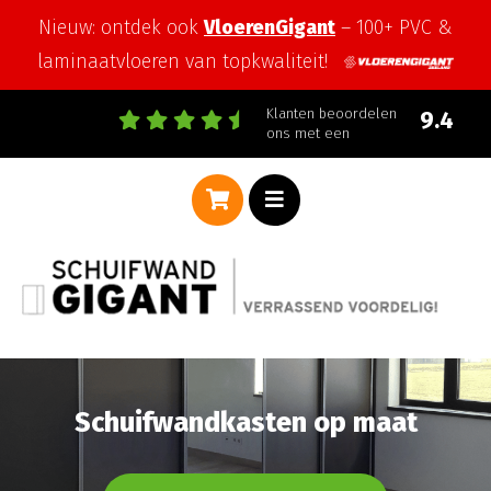
Nieuw: ontdek ook
VloerenGigant
– 100+ PVC &
laminaatvloeren van topkwaliteit!
Klanten beoordelen
9.4
ons met een
Schuifwandkasten op maat